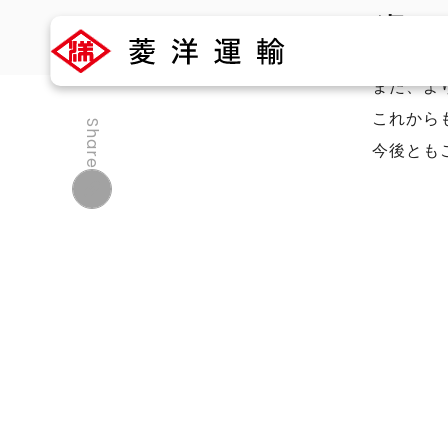
ホー
2024.07.18
今回のリ
充実を図
TOP
/
ホームページをリニューアルしました。
また、よ
これから
Share
今後とも