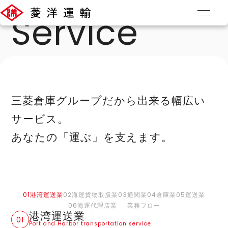
事
業
内
容
S
e
r
v
i
c
e
TOP
/
事業内容
三菱倉庫グループだから出来る幅広い
サービス。
あなたの「運ぶ」を支えます。
港湾運送業
海運貨物取扱業
通関業
倉庫業
運送業
海運代理店業
業務フロー
港湾運送業
Port and Harbor transportation service