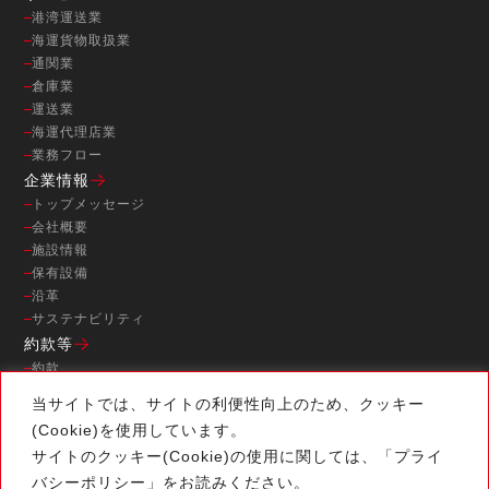
港湾運送業
海運貨物取扱業
通関業
倉庫業
運送業
海運代理店業
業務フロー
企業情報
トップメッセージ
会社概要
施設情報
保有設備
沿革
サステナビリティ
約款等
約款
取扱事業
当サイトでは、サイトの利便性向上のため、クッキー
港湾荷役料金表
(Cookie)を使用しています。
ニュース
サイトのクッキー(Cookie)の使用に関しては、「
プライ
RECRUIT
バシーポリシー
」をお読みください。