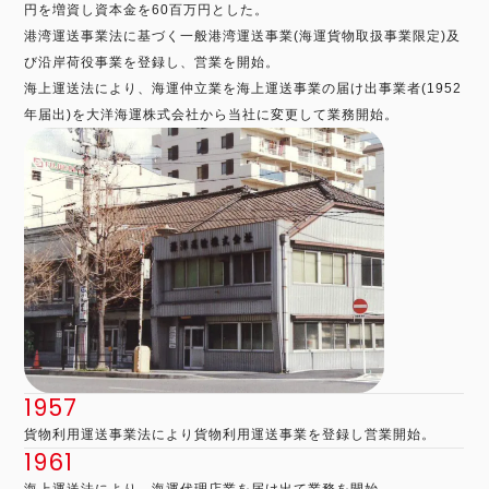
円を増資し資本金を60百万円とした。
港湾運送事業法に基づく一般港湾運送事業(海運貨物取扱事業限定)及
び沿岸荷役事業を登録し、営業を開始。
海上運送法により、海運仲立業を海上運送事業の届け出事業者(1952
年届出)を大洋海運株式会社から当社に変更して業務開始。
1957
貨物利用運送事業法により貨物利用運送事業を登録し営業開始。
1961