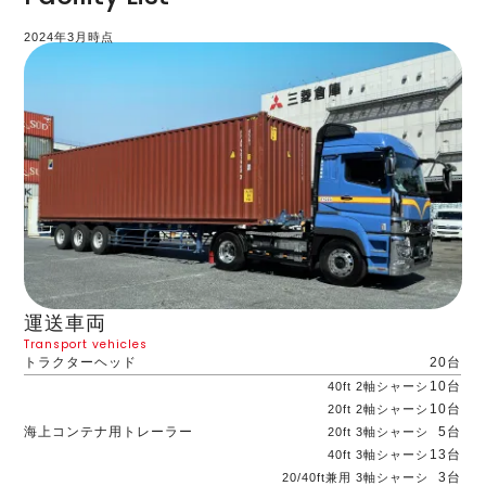
2024年3月時点
運送車両
Transport vehicles
トラクターヘッド
20台
10台
40ft 2軸シャーシ
10台
20ft 2軸シャーシ
海上コンテナ用トレーラー
5台
20ft 3軸シャーシ
13台
40ft 3軸シャーシ
3台
20/40ft兼用 3軸シャーシ