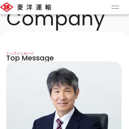
企
業
情
報
C
o
m
p
a
n
y
TOP
/
企業情報
トップメッセージ
Top Message