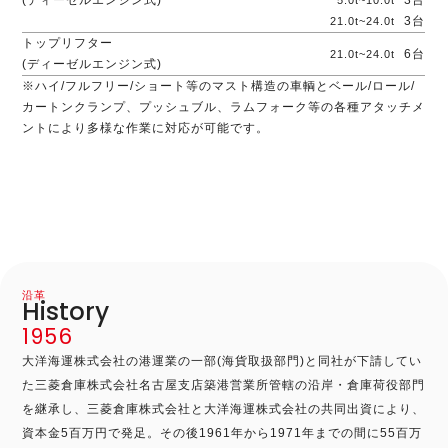
(ディーゼルエンジン式)
3台
5.0t~10.0t
3台
21.0t~24.0t
トップリフター
6台
21.0t~24.0t
(ディーゼルエンジン式)
※ハイ/フルフリー/ショート等のマスト構造の車輌とベール/ロール/
カートンクランプ、プッシュブル、ラムフォーク等の各種アタッチメ
ントにより多様な作業に対応が可能です。
沿革
History
1956
大洋海運株式会社の港運業の一部(海貨取扱部門)と同社が下請してい
た三菱倉庫株式会社名古屋支店築港営業所管轄の沿岸・倉庫荷役部門
を継承し、三菱倉庫株式会社と大洋海運株式会社の共同出資により、
資本金5百万円で発足。その後1961年から1971年までの間に55百万