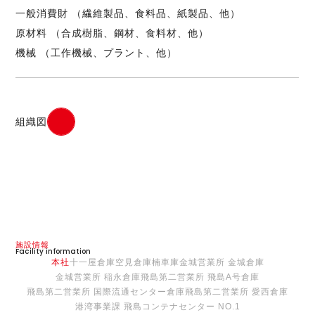
一般消費財 （繊維製品、食料品、紙製品、他）
原材料 （合成樹脂、鋼材、食料材、他）
機械 （工作機械、プラント、他）
組織図
施設情報
Facility information
本社
十一屋倉庫
空見倉庫
楠車庫
金城営業所 金城倉庫
金城営業所 稲永倉庫
飛島第二営業所 飛島A号倉庫
飛島第二営業所 国際流通センター倉庫
飛島第二営業所 愛西倉庫
港湾事業課 飛島コンテナセンター NO.1