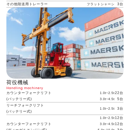
その他陸送用トレーラー
3台
フラットシャーシ
荷役機械
Handling machinery
カウンターフォークリフト
22台
1.0t~2.5t
(バッテリー式)
5台
3.0t~4.5t
リーチフォークリフト
3台
1.0t~2.5t
(バッテリー式)
12台
1.0t~2.5t
カウンターフォークリフト
12台
3.0t~4.5t