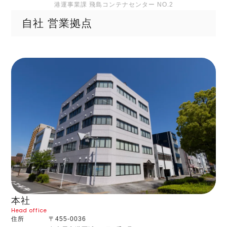
港運事業課 飛島コンテナセンター NO.2
自社 営業拠点
本社
Head office
住所
〒455-0036