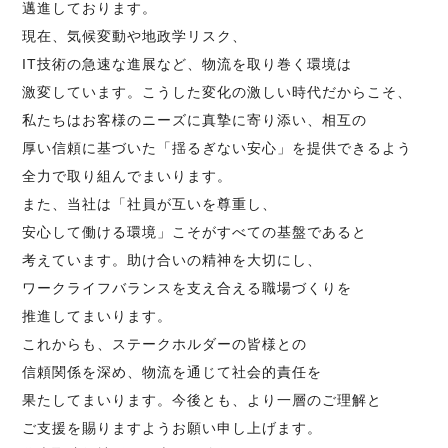
邁進しております。
現在、
気候変動や地政学リスク、
IT技術の急速な進展など、
物流を取り巻く環境は
激変しています。
こうした変化の
激しい時代
だからこそ、
私たちは
お客様のニーズに
真摯に寄り添い、
相互の
厚い信頼に基づいた
「揺るぎない安心」を
提供できるよう
全力で
取り組んでまいります。
また、
当社は
「社員が互いを尊重し、
安心して働ける環境」
こそがすべての
基盤であると
考えています。
助け合いの精神を
大切にし、
ワークライフバランスを
支え合える
職場づくりを
推進してまいります。
これからも、
ステークホルダーの皆様との
信頼関係を深め、
物流を通じて
社会的責任を
果たしてまいります。
今後とも、
より一層の
ご理解と
ご支援を
賜りますよう
お願い申し上げます。